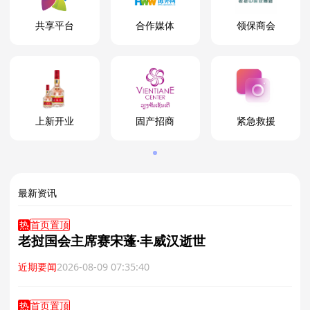
共享平台
合作媒体
领保商会
上新开业
固产招商
紧急救援
最新资讯
热
首页置顶
老挝国会主席赛宋蓬·丰威汉逝世
近期要闻
2026-08-09 07:35:40
热
首页置顶