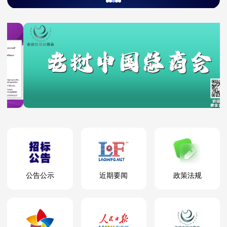
公告公示
近期要闻
政策法规